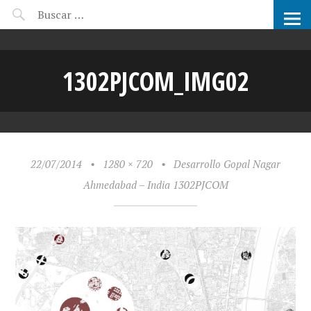
CANDIDATOS ARCHIPRIX
1302PJCOM_IMG02
22/07/2014
•
1280 × 720
•
Desarrollo Gopal Nagar
Ahmedabad – India 1302PJCOM