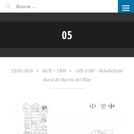
CANDIDATOS ARCHIPRIX
05
23/05/2016
•
4678 × 3308
•
APX-0180 – Rehabi(li)tar
Rural del Barrio del Pilar