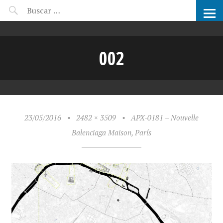
CANDIDATOS ARCHIPRIX
002
23/05/2016
•
2482 × 3509
•
APX-0181 – Nouvelle
Balenciaga Maison, París