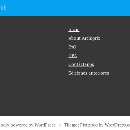
AGE
Inicio
About Archiprix
FAQ
DPA
Contáctanos
Ediciones anteriores
oudly powered by WordPress
•
Theme: Pictorico by
WordPress.