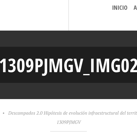
INICIO
A
1309PJMGV_IMG0
•
Descampados 2.0 Hipótesis de evolución infraestructural del terr
1309PJMGV