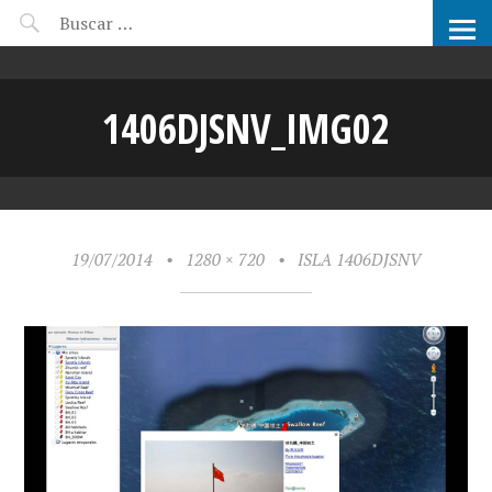
CANDIDATOS ARCHIPRIX
1406DJSNV_IMG02
19/07/2014
•
1280 × 720
•
ISLA 1406DJSNV