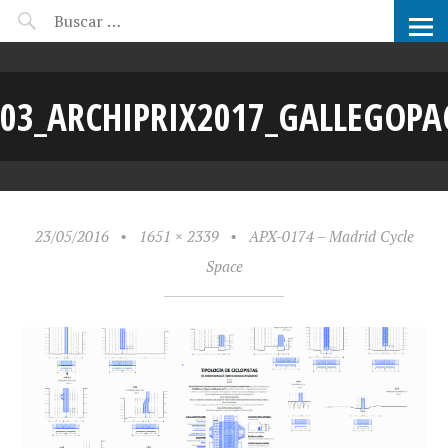
CANDIDATOS ARCHIPRIX
03_ARCHIPRIX2017_GALLEGOPA
23/05/2016
•
1651 × 2339
•
APX-0174 – Madrid Cycle
Space