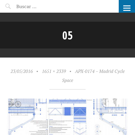
CANDIDATOS ARCHIPRIX
05
23/05/2016
•
1651 × 2339
•
APX-0174 – Madrid Cycle
Space