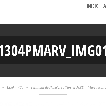
INICIO
A
1304PMARV_IMG0
•
1280 × 720
•
Terminal de Pasajeros Tánger MED – Marrueco