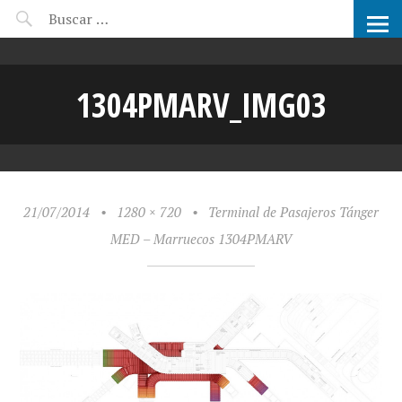
CANDIDATOS ARCHIPRIX
1304PMARV_IMG03
21/07/2014
•
1280 × 720
•
Terminal de Pasajeros Tánger
MED – Marruecos 1304PMARV