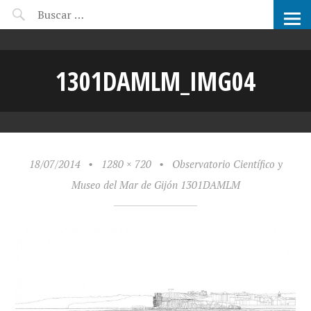
CANDIDATOS ARCHIPRIX
1301DAMLM_IMG04
18/07/2014
•
1280 × 720
•
Observatorio Científico y
Museo del Mar de Gijón 1301DAMLM