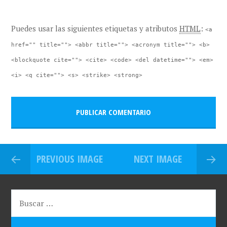
Puedes usar las siguientes etiquetas y atributos
HTML
:
<a
href="" title=""> <abbr title=""> <acronym title=""> <b>
<blockquote cite=""> <cite> <code> <del datetime=""> <em>
<i> <q cite=""> <s> <strike> <strong>
PREVIOUS IMAGE
NEXT IMAGE