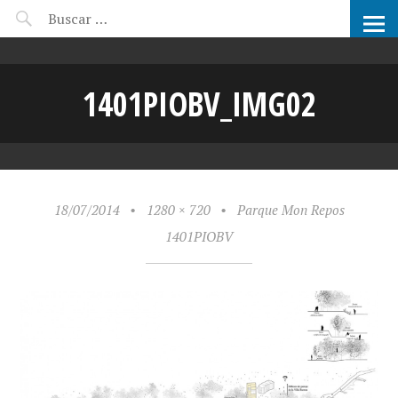
CANDIDATOS ARCHIPRIX
1401PIOBV_IMG02
18/07/2014
•
1280 × 720
•
Parque Mon Repos
1401PIOBV