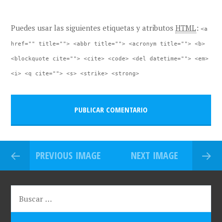
Puedes usar las siguientes etiquetas y atributos
HTML
:
<a
href="" title=""> <abbr title=""> <acronym title=""> <b>
<blockquote cite=""> <cite> <code> <del datetime=""> <em>
<i> <q cite=""> <s> <strike> <strong>
PREVIOUS IMAGE
NEXT IMAGE