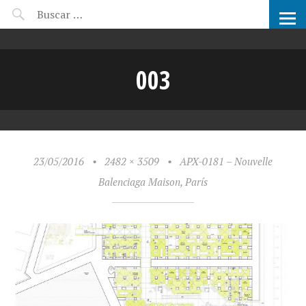
CANDIDATOS ARCHIPRIX
003
23/05/2016
•
2482 × 3509
•
APX-0181 – Nouvelle
Balenciaga Maison, París