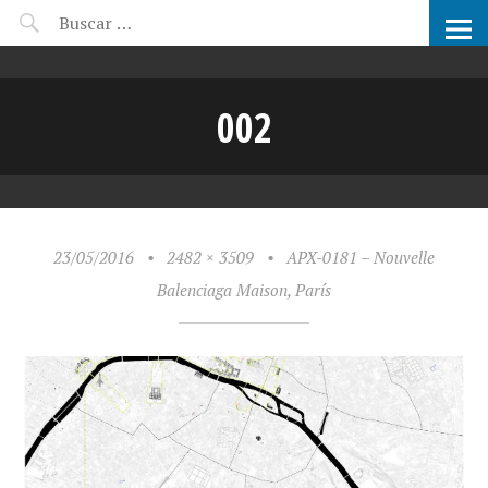
CANDIDATOS ARCHIPRIX
002
23/05/2016
•
2482 × 3509
•
APX-0181 – Nouvelle
Balenciaga Maison, París