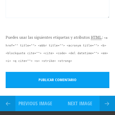
Puedes usar las siguientes etiquetas y atributos
HTML
:
<a
href="" title=""> <abbr title=""> <acronym title=""> <b>
<blockquote cite=""> <cite> <code> <del datetime=""> <em>
<i> <q cite=""> <s> <strike> <strong>
PREVIOUS IMAGE
NEXT IMAGE