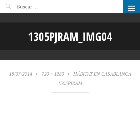
CANDIDATOS ARCHIPRIX
1305PJRAM_IMG04
18/07/2014
•
720 × 1280
•
HÁBITAT EN CASABLANCA
1305PJRAM