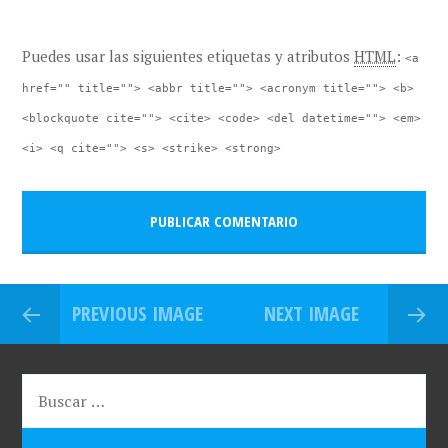
Puedes usar las siguientes etiquetas y atributos
HTML
:
<a
href="" title=""> <abbr title=""> <acronym title=""> <b>
<blockquote cite=""> <cite> <code> <del datetime=""> <em>
<i> <q cite=""> <s> <strike> <strong>
PREVIOUS IMAGE
NEXT IMAGE