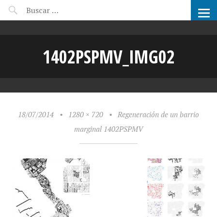
CANDIDATOS ARCHIPRIX
1402PSPMV_IMG02
18/07/2014
•
1280 × 720
•
Regeneración de un barrio
marginal 1402PSPMV