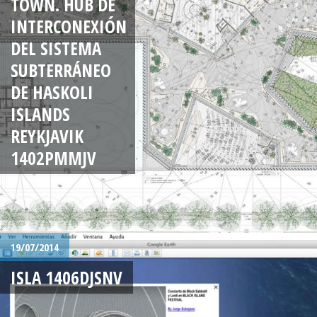
TOWN. HUB DE
INTERCONEXIÓN
DEL SISTEMA
SUBTERRÁNEO
DE HASKOLI
ISLANDS
REYKJAVIK
1402PMMJV
19/07/2014
ISLA 1406DJSNV