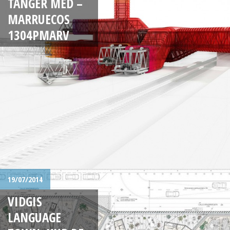
TÁNGER MED –
MARRUECOS
1304PMARV
19/07/2014
VIDGIS
LANGUAGE